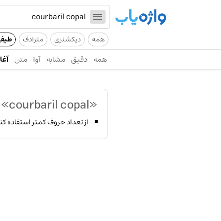
همه
دیکشنری
مترادف
طیف
همه
دقیق
مشابه
آوا
متن
آغاز
«courbaril copal»
پ
از تعداد حروف کمتر استفاده کن