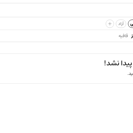
+
ی
آزاد
قافیه
یدا نشد!
ید.