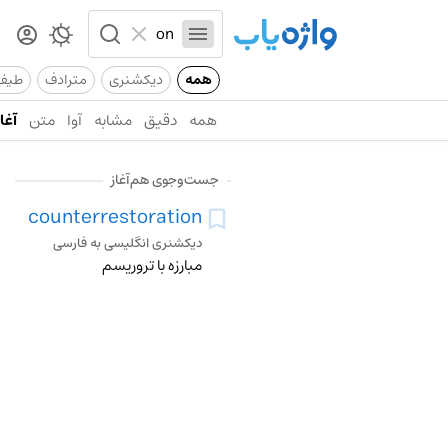
همه
دیکشنری
مترادف
طیف
همه
دقیق
مشابه
آوا
متن
آغاز
جست‌وجوی هم‌آغاز
counterrestoration
دیکشنری انگلیسی به فارسی
مبارزه با تروریسم