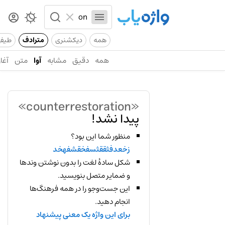
همه
دیکشنری
مترادف
طیف
همه
دقیق
مشابه
آوا
متن
آغاز
«counterrestoration»
پیدا نشد!
منظور شما این بود؟
زخعدفثققثسفخقشفهخد
شکل سادهٔ لغت را بدون نوشتن وندها
و ضمایر متصل بنویسید.
این جست‌وجو را در همه فرهنگ‌ها
انجام دهید.
برای این واژه یک معنی پیشنهاد