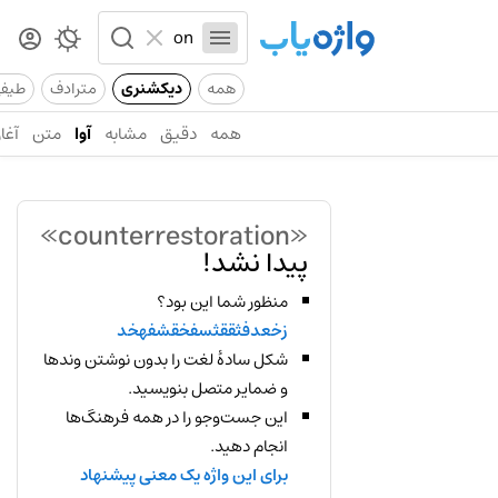
همه
دیکشنری
مترادف
طیف
همه
دقیق
مشابه
آوا
متن
آغاز
«counterrestoration»
پیدا نشد!
منظور شما این بود؟
زخعدفثققثسفخقشفهخد
شکل سادهٔ لغت را بدون نوشتن وندها
و ضمایر متصل بنویسید.
این جست‌وجو را در همه فرهنگ‌ها
انجام دهید.
برای این واژه یک معنی پیشنهاد