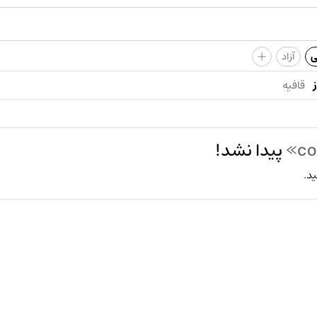
+
ی
آزاد
قافیه
پیدا نشد!
ید.