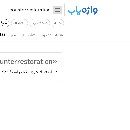
همه
دیکشنری
مترادف
طیف
همه
دقیق
مشابه
آوا
متن
آغاز
«counterrestoration»
از تعداد حروف کمتر استفاده کن