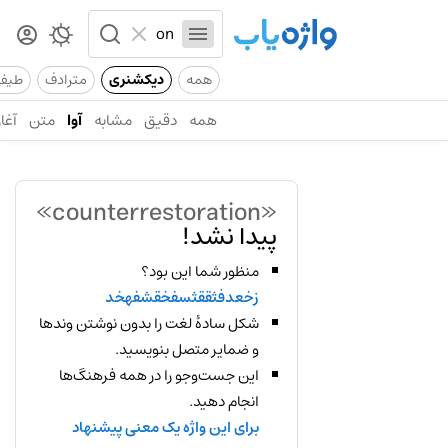
همه
دیکشنری
مترادف
طیف
همه
دقیق
مشابه
آوا
متن
آغاز
«counterrestoration»
پیدا نشد!
منظور شما این بود؟
زخعدفثققثسفخقشفهخد
شکل سادهٔ لغت را بدون نوشتن وندها
و ضمایر متصل بنویسید.
این جست‌وجو را در همه فرهنگ‌ها
انجام دهید.
برای این واژه یک معنی پیشنهاد