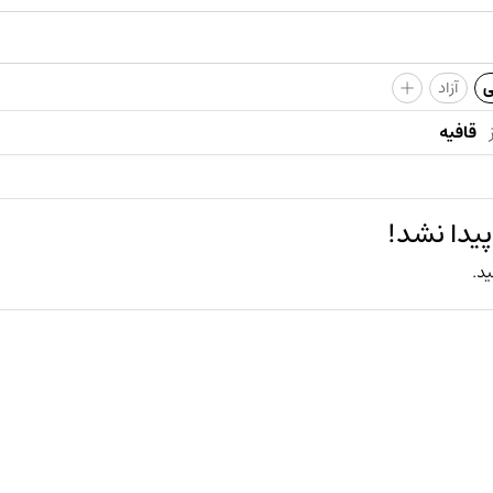
+
ی
آزاد
قافیه
یدا نشد!
ید.