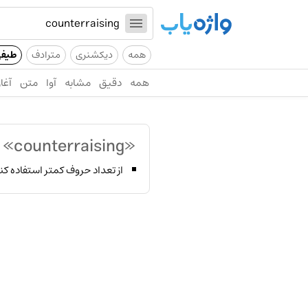
همه
دیکشنری
مترادف
طیف
همه
دقیق
مشابه
آوا
متن
آغاز
«counterraising»
پ
از تعداد حروف کمتر استفاده کن