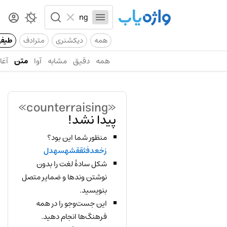
همه
دیکشنری
مترادف
طیف
همه
دقیق
مشابه
آوا
متن
آغاز
«counterraising»
پیدا نشد!
منظور شما این بود؟
زخعدفثققشهسهدل
شکل سادهٔ لغت را بدون
نوشتن وندها و ضمایر متصل
بنویسید.
این جست‌وجو را در همه
فرهنگ‌ها انجام دهید.