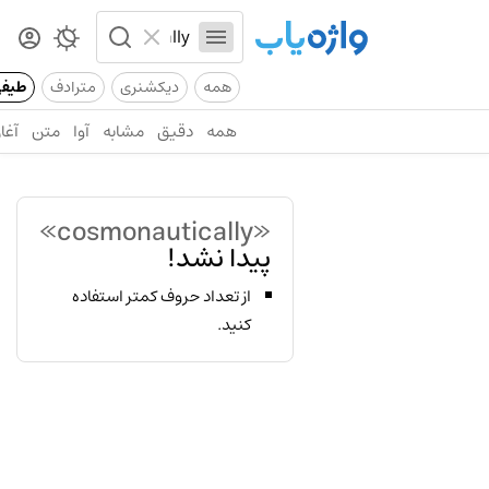
همه
دیکشنری
مترادف
طیف
همه
دقیق
مشابه
آوا
متن
آغاز
«cosmonautically»
پیدا نشد!
از تعداد حروف کمتر استفاده
کنید.