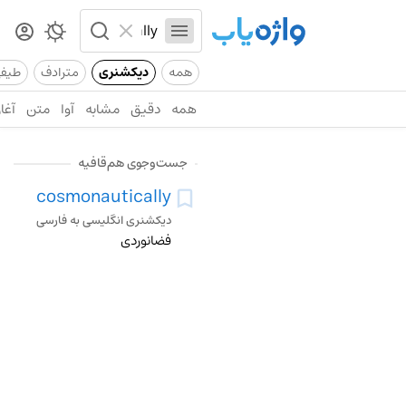
همه
دیکشنری
مترادف
طیف
همه
دقیق
مشابه
آوا
متن
آغاز
جست‌وجوی هم‌قافیه
cosmonautically
دیکشنری انگلیسی به فارسی
فضانوردی