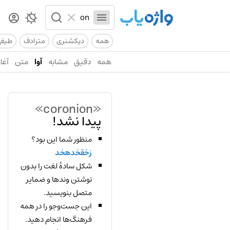
همه
دیکشنری
مترادف
طیف
همه
دقیق
مشابه
آوا
متن
آغاز
«coronion»
پیدا نشد!
منظور شما این بود؟
زخقخدهخد
شکل سادهٔ لغت را بدون
نوشتن وندها و ضمایر
متصل بنویسید.
این جست‌وجو را در همه
فرهنگ‌ها انجام دهید.