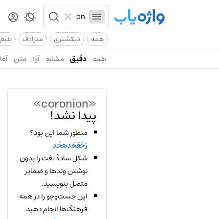
همه
دیکشنری
مترادف
طیف
همه
دقیق
مشابه
آوا
متن
آغاز
«coronion»
پیدا نشد!
منظور شما این بود؟
زخقخدهخد
شکل سادهٔ لغت را بدون
نوشتن وندها و ضمایر
متصل بنویسید.
این جست‌وجو را در همه
فرهنگ‌ها انجام دهید.