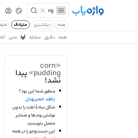
همه
دیکشنری
مترادف
طیف
همه
دقیق
مشابه
آوا
متن
آغاز
«corn
pudding»
پیدا
نشد!
منظور شما این بود؟
زخقد حعییهدل
شکل سادهٔ لغت را بدون
نوشتن وندها و ضمایر
متصل بنویسید.
این جست‌وجو را در همه