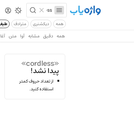
همه
دیکشنری
مترادف
طیف
همه
دقیق
مشابه
آوا
متن
آغاز
«cordless»
پیدا نشد!
از تعداد حروف کمتر
استفاده کنید.