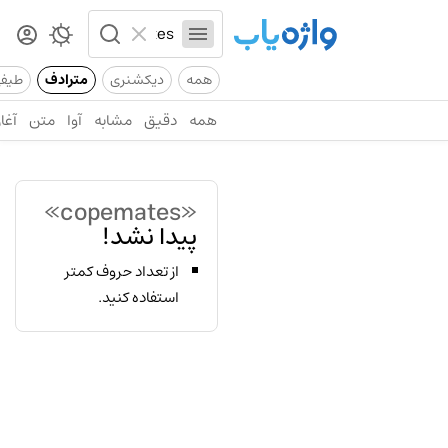
همه
دیکشنری
مترادف
طیف
همه
دقیق
مشابه
آوا
متن
آغاز
«copemates»
پیدا نشد!
از تعداد حروف کمتر
استفاده کنید.