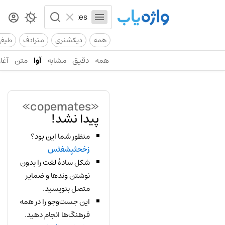
همه
دیکشنری
مترادف
طیف
همه
دقیق
مشابه
آوا
متن
آغاز
«copemates»
پیدا نشد!
منظور شما این بود؟
زخحثپشفثس
شکل سادهٔ لغت را بدون
نوشتن وندها و ضمایر
متصل بنویسید.
این جست‌وجو را در همه
فرهنگ‌ها انجام دهید.