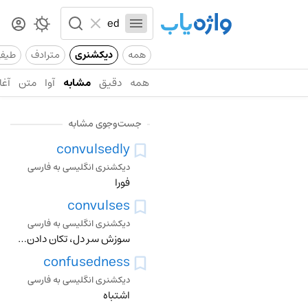
همه
دیکشنری
مترادف
طیف
همه
دقیق
مشابه
آوا
متن
آغا
جست‌وجوی مشابه
convulsedly
دیکشنری انگلیسی به فارسی
فورا
convulses
دیکشنری انگلیسی به فارسی
سوزش سر دل، تکان دادن، دچار تشنج کردن
confusedness
دیکشنری انگلیسی به فارسی
اشتباه