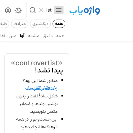
همه
دیکشنری
مترادف
طیف
همه
دقیق
مشابه
آوا
متن
آغاز
«controvertist»
پیدا نشد!
منظور شما این بود؟
زخدفقخرثقفهسف
شکل سادهٔ لغت را بدون
نوشتن وندها و ضمایر
متصل بنویسید.
این جست‌وجو را در همه
فرهنگ‌ها انجام دهید.