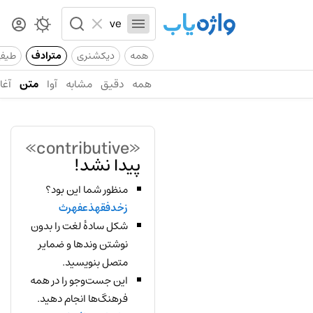
همه
دیکشنری
مترادف
طیف
همه
دقیق
مشابه
آوا
متن
آغاز
«contributive»
پیدا نشد!
منظور شما این بود؟
زخدفقهذعفهرث
شکل سادهٔ لغت را بدون
نوشتن وندها و ضمایر
متصل بنویسید.
این جست‌وجو را در همه
فرهنگ‌ها انجام دهید.