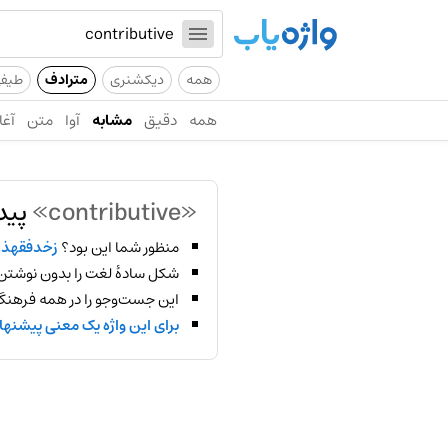
همه
دیکشنری
مترادف
طیف
همه
دقیق
مشابه
آوا
متن
آغا
«contributive»
پید
منظور شما این بود؟
زخدفقهذع
شکل سادهٔ لغت را بدون نوشتن
این جست‌وجو را در همه فرهنگ‌
برای این واژه یک معنی پیشنها