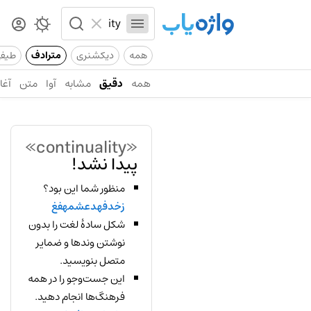
همه
دیکشنری
مترادف
طیف
همه
دقیق
مشابه
آوا
متن
آغاز
«continuality»
پیدا نشد!
منظور شما این بود؟
زخدفهدعشمهفغ
شکل سادهٔ لغت را بدون
نوشتن وندها و ضمایر
متصل بنویسید.
این جست‌وجو را در همه
فرهنگ‌ها انجام دهید.