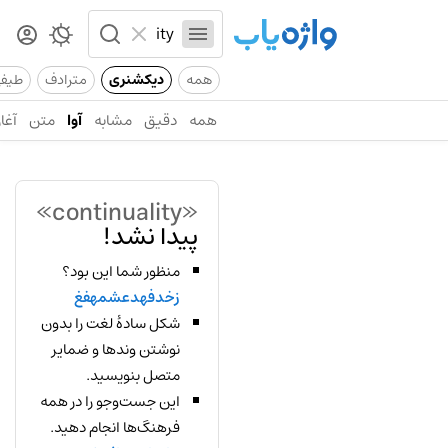
همه
دیکشنری
مترادف
طیف
همه
دقیق
مشابه
آوا
متن
آغاز
«continuality»
پیدا نشد!
منظور شما این بود؟
زخدفهدعشمهفغ
شکل سادهٔ لغت را بدون
نوشتن وندها و ضمایر
متصل بنویسید.
این جست‌وجو را در همه
فرهنگ‌ها انجام دهید.