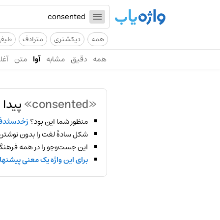
همه
دیکشنری
مترادف
طیف
همه
دقیق
مشابه
آوا
متن
آغاز
«consented»
پیدا 
منظور شما این بود؟
زخدسثدف
شکل سادهٔ لغت را بدون نوشتن
این جست‌وجو را در همه فرهنگ‌
برای این واژه یک معنی پیشنها