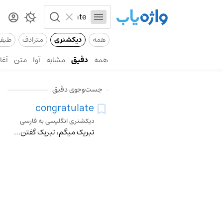
همه
دیکشنری
مترادف
طیف
همه
دقیق
مشابه
آوا
متن
آغاز
جست‌وجوی دقیق
congratulate
دیکشنری انگلیسی به فارسی
تبریک میگم، تبریک گفتن، شادباش گفتن