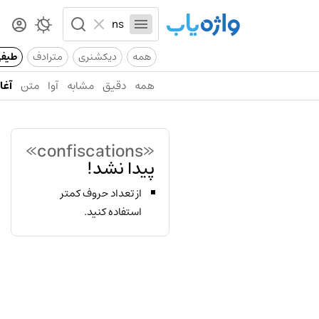
همه
دیکشنری
مترادف
طیف
همه
دقیق
مشابه
آوا
متن
آغاز
«confiscations»
پیدا نشد!
از تعداد حروف کمتر
استفاده کنید.