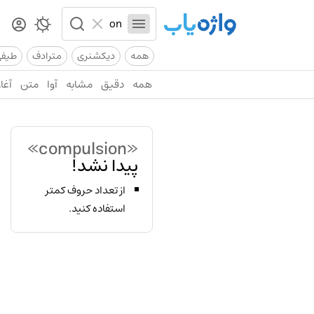
همه
دیکشنری
مترادف
طیف
همه
دقیق
مشابه
آوا
متن
آغاز
«compulsion»
پیدا نشد!
از تعداد حروف کمتر
استفاده کنید.