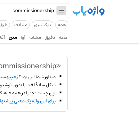
همه
دیکشنری
مترادف
طیف
همه
دقیق
مشابه
آوا
متن
آغاز
«commissionership»
منظور شما این بود؟
زخپپهسس
شکل سادهٔ لغت را بدون نوشتن
این جست‌وجو را در همه فرهنگ‌
برای این واژه یک معنی پیشنها