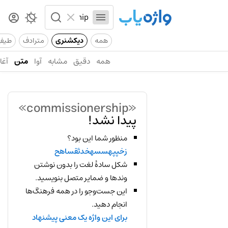
همه
دیکشنری
مترادف
طیف
همه
دقیق
مشابه
آوا
متن
آغاز
«commissionership»
پیدا نشد!
منظور شما این بود؟
زخپپهسسهخدثقساهح
شکل سادهٔ لغت را بدون نوشتن
وندها و ضمایر متصل بنویسید.
این جست‌وجو را در همه فرهنگ‌ها
انجام دهید.
برای این واژه یک معنی پیشنهاد