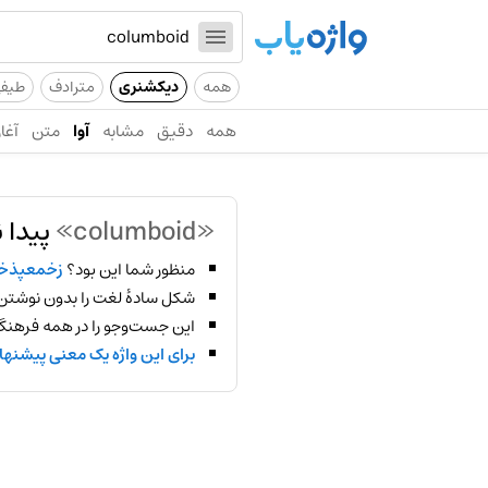
همه
دیکشنری
مترادف
طیف
همه
دقیق
مشابه
آوا
متن
آغاز
«columboid»
پیدا 
منظور شما این بود؟
زخمعپذخ
شکل سادهٔ لغت را بدون نوشتن
این جست‌وجو را در همه فرهنگ‌
برای این واژه یک معنی پیشنها