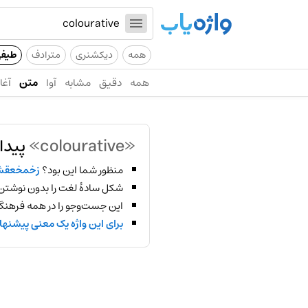
همه
دیکشنری
مترادف
طیف
همه
دقیق
مشابه
آوا
متن
آغاز
«colourative»
پیدا
منظور شما این بود؟
زخمخعقش
شکل سادهٔ لغت را بدون نوشتن
این جست‌وجو را در همه فرهنگ‌
برای این واژه یک معنی پیشنها