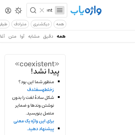
همه
دیکشنری
مترادف
طیف
همه
دقیق
مشابه
آوا
متن
آغاز
«coexistent»
پیدا نشد!
منظور شما این بود؟
زخثطهسفثدف
شکل سادهٔ لغت را بدون
نوشتن وندها و ضمایر
متصل بنویسید.
برای این واژه یک معنی
پیشنهاد دهید.