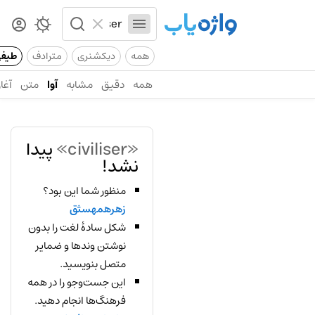
همه
دیکشنری
مترادف
طیف
همه
دقیق
مشابه
آوا
متن
آغاز
«civiliser»
پیدا
نشد!
منظور شما این بود؟
زهرهمهسثق
شکل سادهٔ لغت را بدون
نوشتن وندها و ضمایر
متصل بنویسید.
این جست‌وجو را در همه
فرهنگ‌ها انجام دهید.