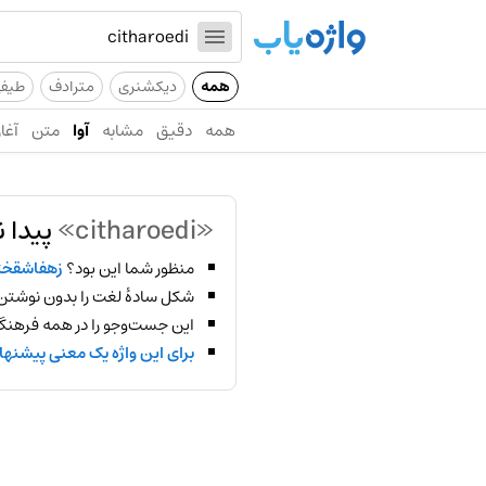
همه
دیکشنری
مترادف
طیف
همه
دقیق
مشابه
آوا
متن
آغاز
«citharoedi»
پیدا 
منظور شما این بود؟
زهفاشقخث
شکل سادهٔ لغت را بدون نوشتن
این جست‌وجو را در همه فرهنگ‌
برای این واژه یک معنی پیشنها