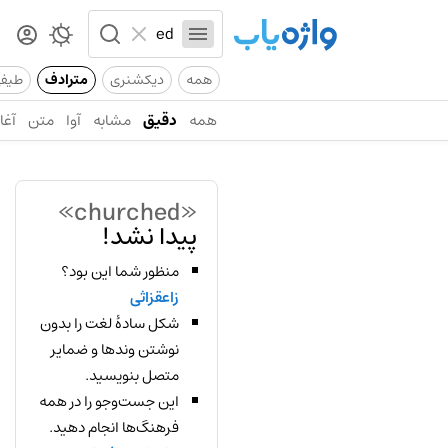
همه
دیکشنری
مترادف
طیف
همه
دقیق
مشابه
آوا
متن
آغاز
«churched»
پیدا نشد!
منظور شما این بود؟
زاعقزاثی
شکل سادهٔ لغت را بدون
نوشتن وندها و ضمایر
متصل بنویسید.
این جست‌وجو را در همه
فرهنگ‌ها انجام دهید.