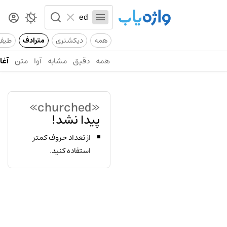
همه
دیکشنری
مترادف
طیف
همه
دقیق
مشابه
آوا
متن
آغاز
«churched»
پیدا نشد!
از تعداد حروف کمتر
استفاده کنید.