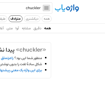
همه
دیکشنری
مترادف
طیف
همه
دقیق
مشابه
آوا
متن
آغاز
«chuckler»
پیدا نش
منظور شما این بود؟
زاعزنمثق
شکل سادهٔ لغت را بدون نوشتن
برای این واژه یک معنی پیشنها