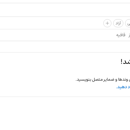
+
ی
آزاد
قافیه
د!
 وندها و ضمایر متصل بنویسید.
د دهید.