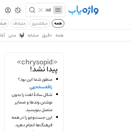
همه
دیکشنری
مترادف
طیف
همه
دقیق
مشابه
آوا
متن
آغاز
«chrysopid»
پیدا نشد!
منظور شما این بود؟
زاقغسخحهی
شکل سادهٔ لغت را بدون
نوشتن وندها و ضمایر
متصل بنویسید.
این جست‌وجو را در همه
فرهنگ‌ها انجام دهید.