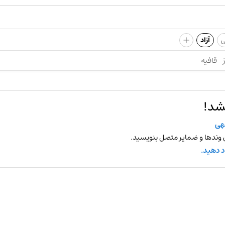
+
ی
آزاد
قافیه
شد!
هی
 وندها و ضمایر متصل بنویسید.
د دهید.