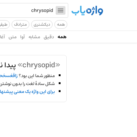
همه
دیکشنری
مترادف
طیف
همه
دقیق
مشابه
آوا
متن
آغاز
«chrysopid»
پیدا ن
منظور شما این بود؟
زاقغسخح
شکل سادهٔ لغت را بدون نوشتن
برای این واژه یک معنی پیشنها