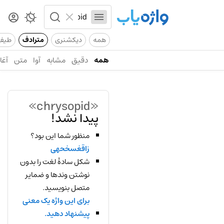
همه
دیکشنری
مترادف
طیف
همه
دقیق
مشابه
آوا
متن
آغاز
«chrysopid»
پیدا نشد!
منظور شما این بود؟
زاقغسخحهی
شکل سادهٔ لغت را بدون
نوشتن وندها و ضمایر
متصل بنویسید.
برای این واژه یک معنی
پیشنهاد دهید.