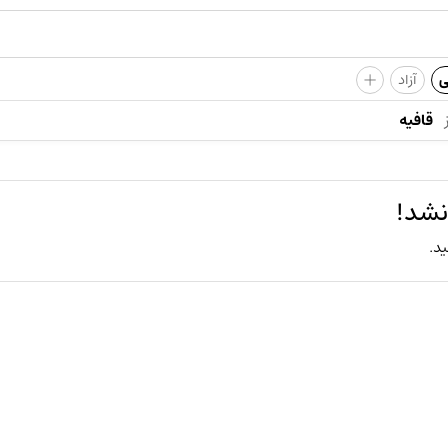
+
ی
آزاد
قافیه
نشد!
ید.