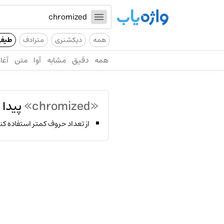
همه
دیکشنری
مترادف
طیف
همه
دقیق
مشابه
آوا
متن
آغاز
«chromized»
پیدا 
از تعداد حروف کمتر استفاده کن