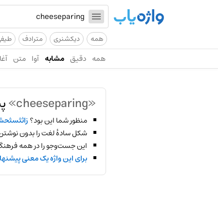
همه
دیکشنری
مترادف
طیف
همه
دقیق
مشابه
آوا
متن
آغا
«cheeseparing»
پی
منظور شما این بود؟
زاثثسثحش
شکل سادهٔ لغت را بدون نوشتن
این جست‌وجو را در همه فرهنگ‌
برای این واژه یک معنی پیشنها