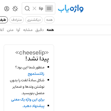
همه
دیکشنری
مترادف
طیف
همه
دقیق
مشابه
آوا
متن
آغاز
«cheeselip»
پیدا نشد!
منظور شما این بود؟
زاثثسثمهح
شکل سادهٔ لغت را بدون
نوشتن وندها و ضمایر
متصل بنویسید.
برای این واژه یک معنی
پیشنهاد دهید.