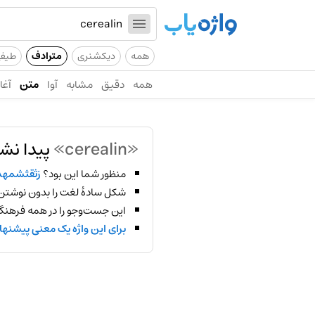
همه
دیکشنری
مترادف
طیف
همه
دقیق
مشابه
آوا
متن
آغاز
«cerealin»
پیدا نش
منظور شما این بود؟
زثقثشمهد
شکل سادهٔ لغت را بدون نوشتن
این جست‌وجو را در همه فرهنگ‌
برای این واژه یک معنی پیشنها