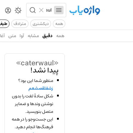
همه
دیکشنری
مترادف
طیف
همه
دقیق
مشابه
آوا
متن
آغاز
«caterwaul»
پیدا نشد!
منظور شما این بود؟
زشفثقصشعم
شکل سادهٔ لغت را بدون
نوشتن وندها و ضمایر
متصل بنویسید.
این جست‌وجو را در همه
فرهنگ‌ها انجام دهید.