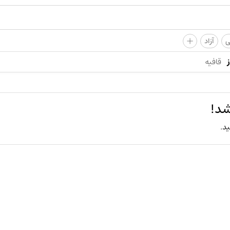
+
ی
آزاد
قافیه
شد!
ید.