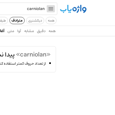
همه
دیکشنری
مترادف
طیف
همه
دقیق
مشابه
آوا
متن
آغاز
«carniolan»
پیدا ن
از تعداد حروف کمتر استفاده کن