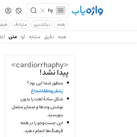
همه
دیکشنری
مترادف
طیف
همه
دقیق
مشابه
آوا
متن
آغاز
«cardiorrhaphy»
پیدا نشد!
منظور شما این بود؟
زشقیهخققاشحاغ
شکل سادهٔ لغت را بدون
نوشتن وندها و ضمایر متصل
بنویسید.
این جست‌وجو را در همه
فرهنگ‌ها انجام دهید.