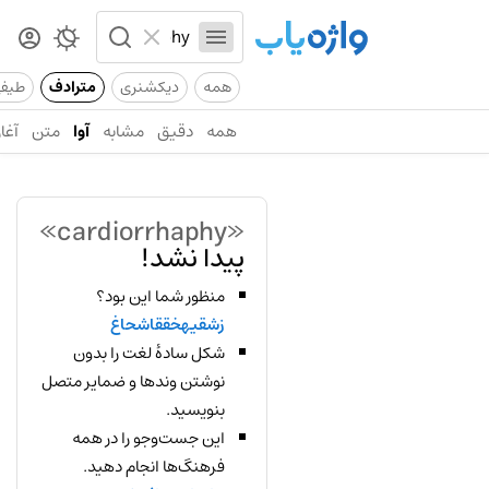
همه
دیکشنری
مترادف
طیف
همه
دقیق
مشابه
آوا
متن
آغاز
«cardiorrhaphy»
پیدا نشد!
منظور شما این بود؟
زشقیهخققاشحاغ
شکل سادهٔ لغت را بدون
نوشتن وندها و ضمایر متصل
بنویسید.
این جست‌وجو را در همه
فرهنگ‌ها انجام دهید.