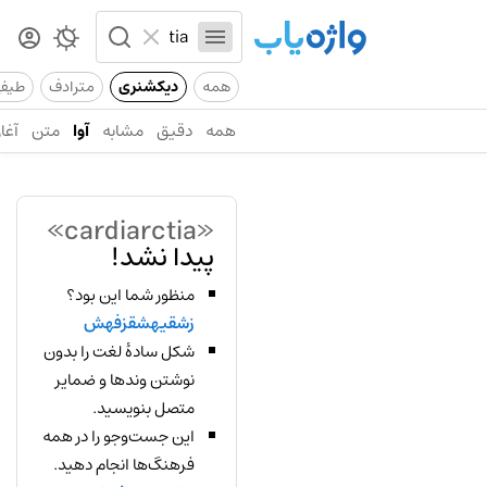
همه
دیکشنری
مترادف
طیف
همه
دقیق
مشابه
آوا
متن
آغاز
«cardiarctia»
پیدا نشد!
منظور شما این بود؟
زشقیهشقزفهش
شکل سادهٔ لغت را بدون
نوشتن وندها و ضمایر
متصل بنویسید.
این جست‌وجو را در همه
فرهنگ‌ها انجام دهید.