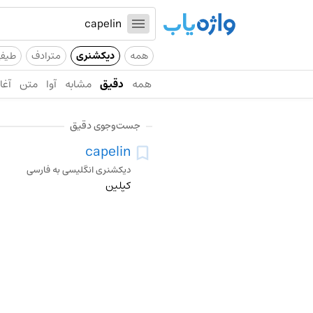
همه
دیکشنری
مترادف
طیف
همه
دقیق
مشابه
آوا
متن
آغاز
جست‌وجوی دقیق
capelin
دیکشنری انگلیسی به فارسی
کپلین