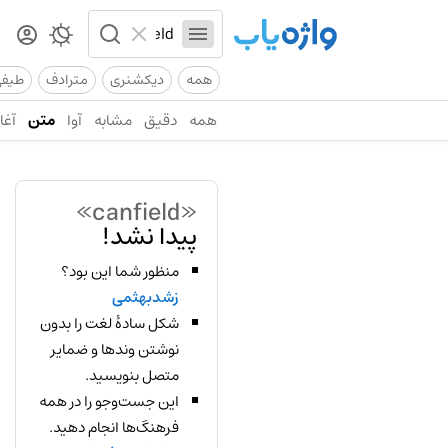
همه
دیکشنری
مترادف
طیف
همه
دقیق
مشابه
آوا
متن
آغاز
«canfield»
پیدا نشد!
منظور شما این بود؟
زشدبهثمی
شکل سادهٔ لغت را بدون
نوشتن وندها و ضمایر
متصل بنویسید.
این جست‌وجو را در همه
فرهنگ‌ها انجام دهید.